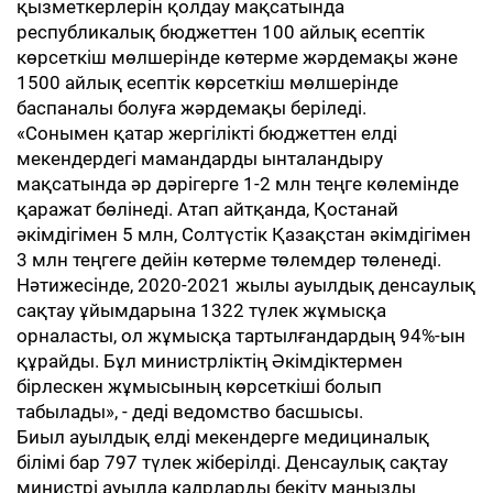
қызметкерлерін қолдау мақсатында
республикалық бюджеттен 100 айлық есептік
көрсеткіш мөлшерінде көтерме жәрдемақы және
1500 айлық есептік көрсеткіш мөлшерінде
баспаналы болуға жәрдемақы беріледі.
«Сонымен қатар жергілікті бюджеттен елді
мекендердегі мамандарды ынталандыру
мақсатында әр дәрігерге 1-2 млн теңге көлемінде
қаражат бөлінеді. Атап айтқанда, Қостанай
әкімдігімен 5 млн, Солтүстік Қазақстан әкімдігімен
3 млн теңгеге дейін көтерме төлемдер төленеді.
Нәтижесінде, 2020-2021 жылы ауылдық денсаулық
сақтау ұйымдарына 1322 түлек жұмысқа
орналасты, ол жұмысқа тартылғандардың 94%-ын
құрайды. Бұл министрліктің Әкімдіктермен
бірлескен жұмысының көрсеткіші болып
табылады», - деді ведомство басшысы.
Биыл ауылдық елді мекендерге медициналық
білімі бар 797 түлек жіберілді. Денсаулық сақтау
министрі ауылда кадрларды бекіту маңызды