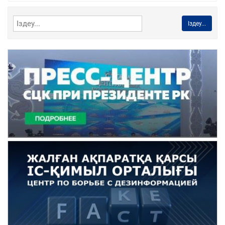
Іздеу...