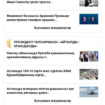
Иван Гапичтің туған-туыста…
Мемлекет басшысы Армения Премьер-
министрімен телефон арқылы…
Қосымша жаңалықтар
ПРЕЗИДЕНТ ТАПСЫРМАСЫ: «АЙТЫЛДЫ -
ОРЫНДАЛДЫ»
Ұлытау облысында Күлтөбе қалашығының
археологиялық мұрасы т…
Астанада 150-ге тарта жас суретші Абай
Құнанбайұлының портр…
Астанада жолаушы мінген ұшқышсыз әуе
кемесінің алғашқы демо…
Қосымша жаңалықтар