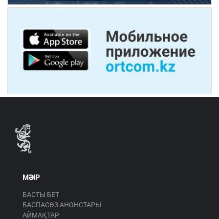
МӘЗІР
БАСТЫ БЕТ
БАСПАСӨЗ АНОНСТАРЫ
АЙМАҚТАР