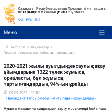
Қазақстан Республикасының Президенті жанындағы
ОРТАЛЫҚ КОММУНИКАЦИЯЛАР ҚЫЗМЕТІ
ҚАЗ
РУС
ENG
Меню
Басты бет
Жаңалықтар
Президент тапсырмасы: «Айтылды - орындалды»
2020-2021 жылы ауылдық денсаулық сақтау
ұйымдарына 1322 түлек жұмысқа
орналасты, бұл жұмысқа
тартылғандардың 94%-ын құрайды
09.09.2022 _ 11:51
Президент тапсырмасы: «Айтылды - орындалды»
Ауылға медицина кадрларын тарту мәселелері бойынша