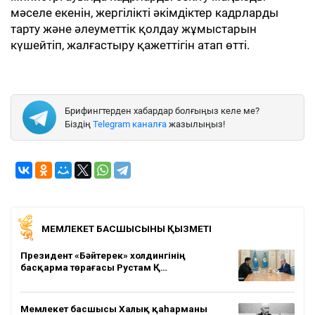
мәселе екенін, жергілікті әкімдіктер кадрларды
тарту және әлеуметтік қолдау жұмыстарын
күшейтіп, жалғастыру қажеттігін атап өтті.
Брифингтерден хабардар болғыңыз келе ме?
Біздің
Telegram каналға
жазылыңыз!
МЕМЛЕКЕТ БАСШЫСЫНЫҢ ҚЫЗМЕТІ
Президент «Бәйтерек» холдингінің
басқарма төрағасы Рустам Қ…
Мемлекет басшысы Халық қаһарманы