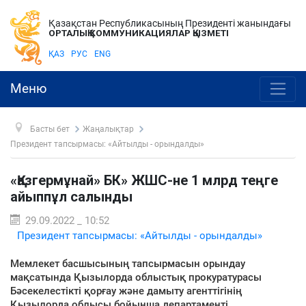
Қазақстан Республикасының Президенті жанындағы
ОРТАЛЫҚ КОММУНИКАЦИЯЛАР ҚЫЗМЕТІ
ҚАЗ
РУС
ENG
Меню
Басты бет
Жаңалықтар
Президент тапсырмасы: «Айтылды - орындалды»
«Қазгермұнай» БК» ЖШС-не 1 млрд теңге
айыппұл салынды
29.09.2022 _ 10:52
Президент тапсырмасы: «Айтылды - орындалды»
Мемлекет басшысының тапсырмасын орындау
мақсатында Қызылорда облыстық прокуратурасы
Бәсекелестікті қорғау және дамыту агенттігінің
Қызылорда облысы бойынша департаменті