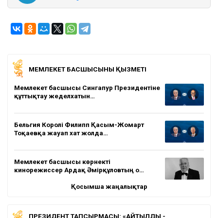
МЕМЛЕКЕТ БАСШЫСЫНЫҢ ҚЫЗМЕТІ
Мемлекет басшысы Сингапур Президентіне
құттықтау жеделхатын…
Бельгия Королі Филипп Қасым-Жомарт
Тоқаевқа жауап хат жолда…
Мемлекет басшысы көрнекті
кинорежиссер Ардақ Әмірқұловтың о…
Қосымша жаңалықтар
ПРЕЗИДЕНТ ТАПСЫРМАСЫ: «АЙТЫЛДЫ -