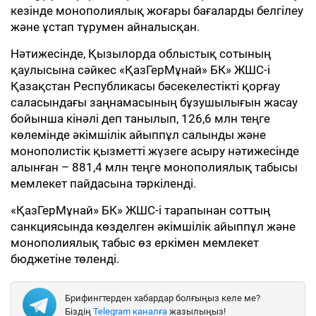
кезінде монополиялық жоғары бағаларды белгілеу
және ұстап тұрумен айналысқан.
Нәтижесінде, Қызылорда облыстық сотының
қаулысына сәйкес «ҚазГерМұнай» БК» ЖШС-і
Қазақстан Республикасы бәсекелестікті қорғау
саласындағы заңнамасының бұзушылығын жасау
бойынша кінәлі деп танылып, 126,6 млн теңге
көлемінде әкімшілік айыппұл салынды және
монополистік қызметті жүзеге асыру нәтижесінде
алынған – 881,4 млн теңге монополиялық табысы
мемлекет пайдасына тәркіленді.
«ҚазГерМұнай» БК» ЖШС-і тарапынан соттың
санкциясында көзделген әкімшілік айыппұл және
монополиялық табыс өз еркімен мемлекет
бюджетіне төленді.
Брифингтерден хабардар болғыңыз келе ме?
Біздің
Telegram каналға
жазылыңыз!