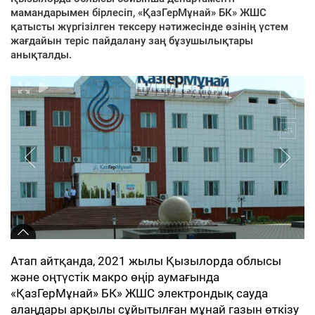
мамандарымен бірлесіп, «ҚазГерМұнай» БК» ЖШС
қатысты жүргізілген тексеру нәтижесінде өзінің үстем
жағдайын теріс пайдалану заң бұзушылықтары
анықталды.
Атап айтқанда, 2021 жылы Қызылорда облысы
және оңтүстік макро өңір аумағында
«ҚазГерМұнай» БК» ЖШС электрондық сауда
алаңдары арқылы сұйытылған мұнай газын өткізу