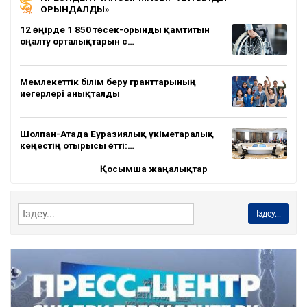
ОРЫНДАЛДЫ»
12 өңірде 1 850 төсек-орынды қамтитын
оңалту орталықтарын с…
Мемлекеттік білім беру гранттарының
иегерлері анықталды
Шолпан-Атада Еуразиялық үкіметаралық
кеңестің отырысы өтті:…
Қосымша жаңалықтар
Іздеу...