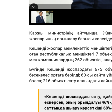
Қаржы министрінің айтуынша, Жеке
жоспарының орындалу барысы келесіде
Кешенді жоспар мемлекеттік меншіктегі
оған республикалық меншіктегі 7 объек
мен компаниялардың 262 объектісі; әлеу
Бүгінде Кешенді жоспардағы 675 объ
бәсекелес ортаға берілді; 60-сы қайта ұ
болса; 216 объекті сату алдындағы дайы
«Кешенді жоспардағы сату, қа
ескерсек, оның орындалуы 46%-
саттыққа шығару көрсеткіші 68%