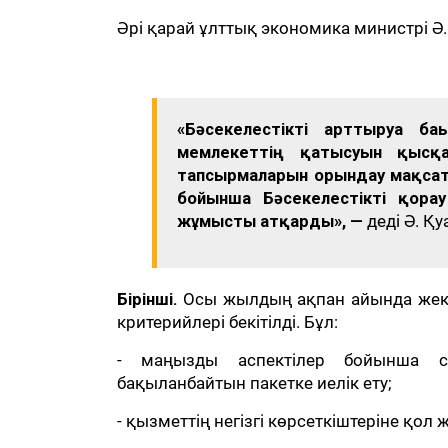
Әрі қарай ұлттық экономика министрі Ә
«Бәсекелестікті арттыруға б
мемлекеттің қатысуын қысқ
тапсырмаларын орындау мақсат
бойынша Бәсекелестікті қорға
жұмысты атқарды», —
деді Ә. Қ
Бірінші.
Осы жылдың ақпан айында жекеше
критерийлері бекітілді. Бұл:
- маңызды аспектілер бойынша с
бақыланбайтын пакетке иелік ету;
- қызметтің негізгі көрсеткіштеріне қол 