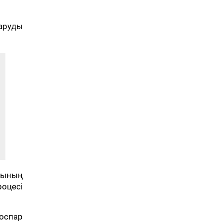
аруды
ғының
оцесі
оспар