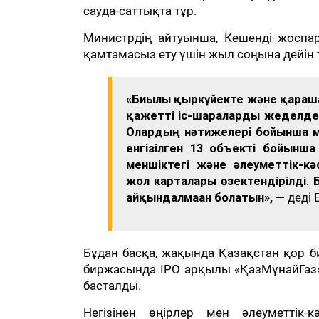
сауда-саттықта тұр.
Министрдің айтуынша, Кешенді жоспар
қамтамасыз ету үшін жыл соңына дейін т
«Биылғы қыркүйекте және қараша
қажетті іс-шараларды жеделдет
Олардың нәтижелері бойынша ме
енгізілген 13 объекті бойынша
меншіктегі және әлеуметтік-кә
жол карталары өзектендірілді. Б
айқындалмаған болатын», —
деді 
Бұдан басқа, жақында Қазақстан қор
биржасында IPO арқылы «ҚазМұнайГаз
басталды.
Негізінен өңірлер мен әлеуметтік-