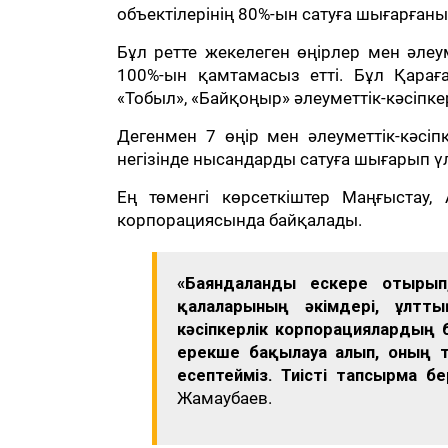
объектілерінің 80%-ын сатуға шығарғаны
Бұл ретте жекелеген өңірлер мен әлеум
100%-ын қамтамасыз етті. Бұл Қараға
«Тобыл», «Байқоңыр» әлеуметтік-кәсіпк
Дегенмен 7 өңір мен әлеуметтік-кәсіп
негізінде нысандарды сатуға шығарып ү
Ең төменгі көрсеткіштер Маңғыстау, 
корпорациясында байқалады.
«Баяндалғанды ескере отыры
қалаларының әкімдері, ұлтты
кәсіпкерлік корпорациялардың
ерекше бақылауға алып, оның
есептейміз. Тиісті тапсырма б
Жамаубаев.