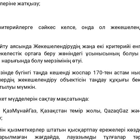
ілеріне жатқызу;
ритерийлерге сәйкес келсе, онда ол жекешеленд
йту аясында Жекешелендірудің жаңа екі критерийі енгі
келестік ортаға беру жөніндегі ұсынысының болуы
нарығында болу мерзімінің өтуі.
зінде бүгінгі таңда кешенді жоспар 170-тен астам н
лердің жекешелендіру объектісін таңдау құқығы бекі
тылуы мүмкін.
кет мүдделерін сақтау мақсатында:
 ҚазМұнайГаз, Қазақстан темір жолы, QazaqGaz жән
у;
ейін қызметкерлер штатын қысқартпау ережелері көзд
рылмаған жағдайда, лауазымды тұлғалар тәрт