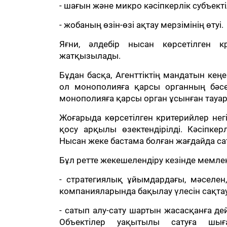
- шағын және микро кәсіпкерлік субъект
- жобаның өзін-өзі ақтау мерзімінің өтуі.
Яғни, әлдебір нысан көрсетілген к
жатқызылады.
Бұдан басқа, Агенттіктің мандатын кеңе
ол монополияға қарсы органның бәсе
монополияға қарсы орган ұсынған тауар 
Жоғарыда көрсетілген критерийлер негі
қосу арқылы өзектендірілді. Кәсіпкер
Нысан жеке бастама болған жағдайда са
Бұл ретте жекешелендіру кезінде мемле
- стратегиялық ұйымдардағы, мәселен,
компанияларында бақылау үлесін сақта
- сатып алу-сату шартын жасасқанға д
Объектілер уақытылы сатуға шыға