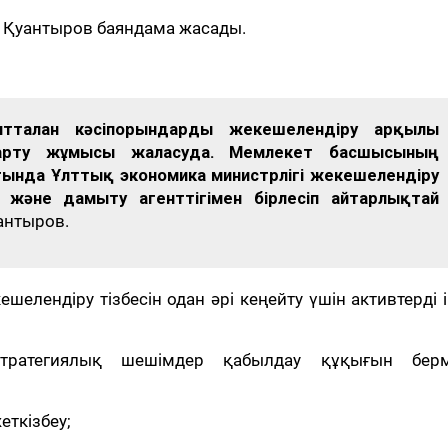
. Қуантыров баяндама жасады.
ағытталған кәсіпорындарды жекешелендіру арқылы
арту жұмысы жалғасуда. Мемлекет басшысының
ында Ұлттық экономика министрлігі жекешелендіру
у және дамыту агенттігімен бірлесіп айтарлықтай
уантыров.
лендіру тізбесін одан әрі кеңейту үшін активтерді і
тратегиялық шешімдер қабылдау құқығын берм
жеткізбеу;