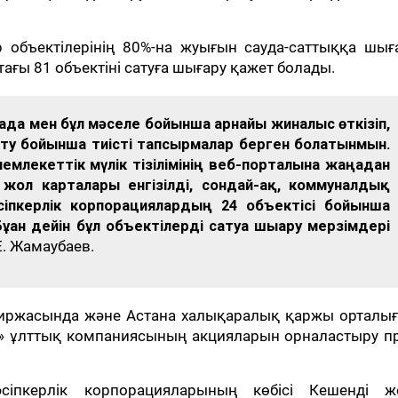
 объектілерінің 80%-на жуығын сауда-саттыққа шығ
ағы 81 объектіні сатуға шығару қажет болады.
да мен бұл мәселе бойынша арнайы жиналыс өткізіп,
у бойынша тиісті тапсырмалар берген болатынмын.
млекеттік мүлік тізілімінің веб-порталына жаңадан
 жол карталары енгізілді, сондай-ақ, коммуналдық
сіпкерлік корпорациялардың 24 объектісі бойынша
ұған дейін бұл объектілерді сатуға шығару мерзімдері
Е. Жамаубаев.
 биржасында және Астана халықаралық қаржы орталы
» ұлттық компаниясының акцияларын орналастыру пр
кәсіпкерлік корпорацияларының көбісі Кешенді ж