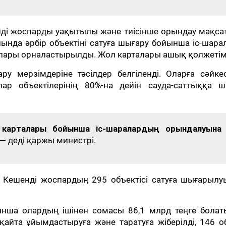
ді жоспарды уақытылы және тиісінше орындау мақса
алында әрбір объектіні сатуға шығару бойынша іс-шар
талары орналастырылды. Жол карталары ашық қолжетім
ару мерзімдеріне тәсілдер белгіленді. Оларға сәйк
р объектілерінің 80%-на дейін сауда-саттыққа ш
 карталары бойынша іс-шаралардың орындалуына
 —
деді қаржы министрі.
Кешенді жоспардың 295 объектісі сатуға шығарылуы
нша олардың ішінен сомасы 86,1 млрд теңге болат
і қайта ұйымдастыруға және таратуға жіберілді, 146 о