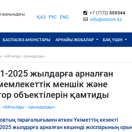
+7 (7172)
559344
ті жанындағы
ҚАЗ
РУС
ENG
info@ortcom.kz
БАСПАСӨЗ АНОНСТАРЫ
АРНАЙЫ ЖОБАЛАР
БАҚ ҮШІН
ы: «Айтылды - орындалды»
1-2025 жылдарға арналған
мемлекеттік меншік және
тор объектілерін қамтиды
: «Айтылды - орындалды»
втың төрағалығымен өткен Үкіметтің кезекті
2025 жылдарға арналған кешенді жоспарының оры