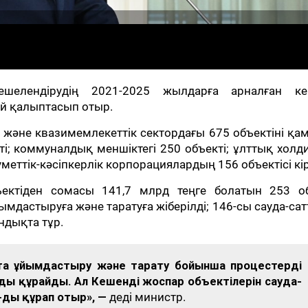
шелендірудің 2021-2025 жылдарға арналған ке
й қалыптасып отыр.
 және квазимемлекеттік сектордағы 675 объектіні қа
ті; коммуналдық меншіктегі 250 объекті; ұлттық холд
меттік-кәсіпкерлік корпорациялардың 156 объектісі кір
ектіден сомасы 141,7 млрд теңге болатын 253 об
йымдастыруға және таратуға жіберілді; 146-сы сауда-са
ндықта тұр.
йта ұйымдастыру және тарату бойынша процестерді
ды құрайды. Ал Кешенді жоспар объектілерін сауда-
-ды құрап отыр», —
деді министр.