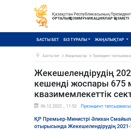
Қазақстан Республикасының Президен
ОРТАЛЫҚ КОММУНИКАЦИЯЛАР ҚЫЗМЕТІ
БАСТЫ БЕТ
БІЗ ТУРАЛЫ
ЖАҢАЛЫҚТАР
Басты бет
Жаңалықтар
Президент тапсырмас
Жекешелендірудің 202
кешенді жоспары 675 
квазимемлекеттік сек
06.12.2022 _ 11:52
Президент тапсырмасы
ҚР Премьер-Министрі Әлихан Смайыло
отырысында Жекешелендірудің 2021-