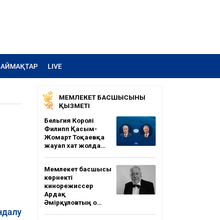
АЙМАҚТАР
LIVE
МЕМЛЕКЕТ БАСШЫСЫНЫҢ
ҚЫЗМЕТІ
Бельгия Королі
Филипп Қасым-
Жомарт Тоқаевқа
жауап хат жолда…
Мемлекет басшысы
көрнекті
кинорежиссер
Ардақ
Әмірқұловтың о…
ндалу