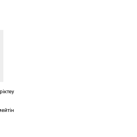
ріктеу
ейтін