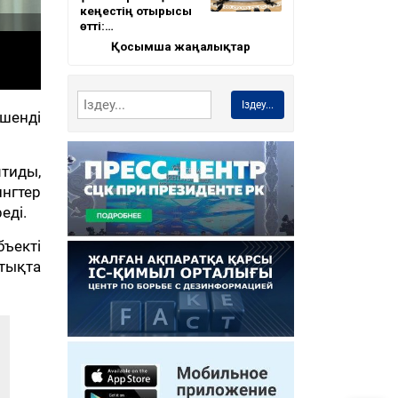
кеңестің отырысы
өтті:…
Қосымша жаңалықтар
Іздеу...
шенді
мтиды,
ингтер
еді.
ъекті
ттықта