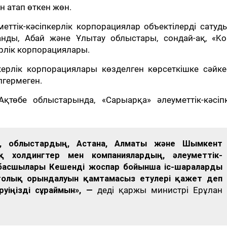
н атап өткен жөн.
еттік-кәсіпкерлік корпорациялар объектілерді сатуд
нды, Абай және Ұлытау облыстары, сондай-ақ, «Kok
ерлік корпорациялары.
керлік корпорациялары көзделген көрсеткішке сәйк
лгермеген.
Ақтөбе облыстарында, «Сарыарқа» әлеуметтік-кәсіпк
п, облыстардың, Астана, Алматы және Шымкент
қ холдингтер мен компаниялардың, әлеуметтік-
 басшылары Кешенді жоспар бойынша іс-шараларды
 толық орындалуын қамтамасыз етулері қажет деп
еруіңізді сұраймын», —
деді қаржы министрі Ерұлан