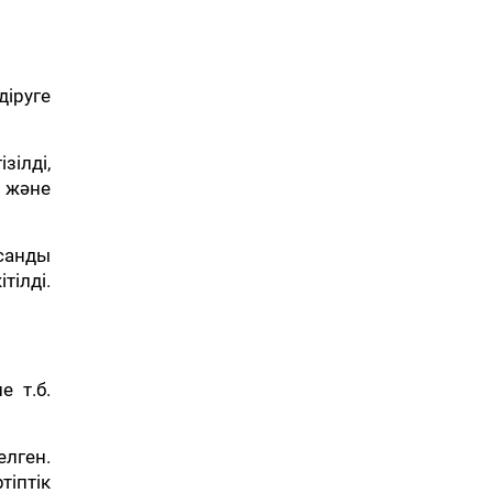
іруге
зілді,
 және
ысанды
тілді.
е т.б.
елген.
іптік