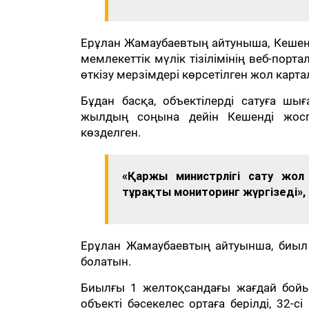
Ерұлан Жамаубаевтың айтуныша, Кешен
мемлекеттік мүлік тізілімінің веб-порт
өткізу мерзімдері көрсетілген жол кар
Бұдан басқа, объектілерді сатуға шығ
жылдың соңына дейін Кешенді жоспа
көзделген.
«Қаржы министрлігі сату жол
тұрақты мониторинг жүргізеді»,
Ерұлан Жамаубаевтың айтуынша, биыл 
болатын.
Биылғы 1 желтоқсандағы жағдай бойы
объекті бәсекелес ортаға берілді, 32-с