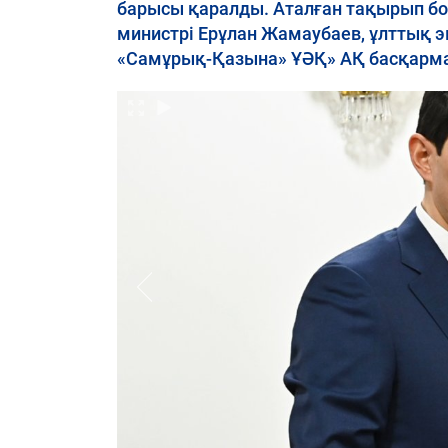
барысы қаралды. Аталған тақырып б
министрі Ерұлан Жамаубаев, ұлттық э
«Самұрық-Қазына» ҰӘҚ» АҚ басқарма