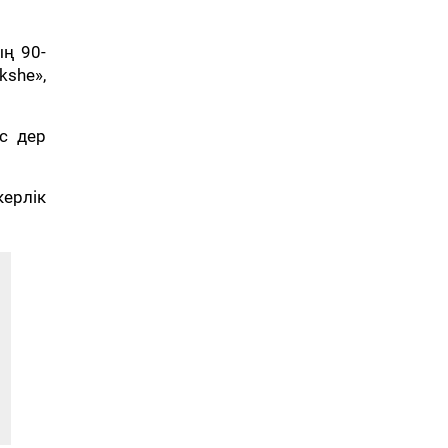
ың 90-
she»,
ес дер
ерлік