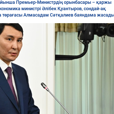
ойынша Премьер-Министрдің орынбасары – қаржы
кономика министрі Әлібек Қуантыров, сондай-ақ
 төрағасы Алмасадам Сәтқалиев баяндама жасады