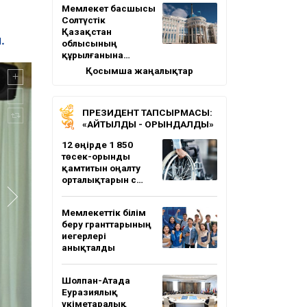
Мемлекет басшысы
Солтүстік
Қазақстан
.
облысының
құрылғанына…
Қосымша жаңалықтар
ПРЕЗИДЕНТ ТАПСЫРМАСЫ:
«АЙТЫЛДЫ - ОРЫНДАЛДЫ»
12 өңірде 1 850
төсек-орынды
қамтитын оңалту
орталықтарын с…
Мемлекеттік білім
беру гранттарының
иегерлері
анықталды
Шолпан-Атада
Еуразиялық
үкіметаралық