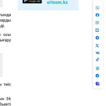
тында
аларды
ді.
ес осы
ығару
 тиіс
ын 36
бъекті