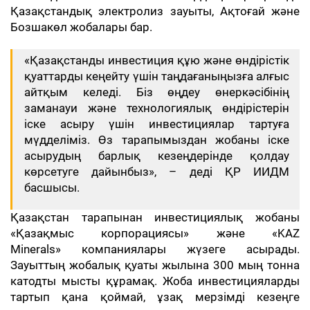
Қазақстандық электролиз зауыты, Ақтоғай және
Бозшакөл жобалары бар.
«Қазақстанды инвестиция құю және өндірістік
қуаттарды кеңейту үшін таңдағаныңызға алғыс
айтқым келеді. Біз өңдеу өнеркәсібінің
заманауи және технологиялық өндірістерін
іске асыру үшін инвестициялар тартуға
мүдделіміз. Өз тарапымыздан жобаны іске
асырудың барлық кезеңдерінде қолдау
көрсетуге дайынбыз», – деді ҚР ИИДМ
басшысы.
Қазақстан тарапынан инвестициялық жобаны
«Қазақмыс корпорациясы» және «KAZ
Minerals» компаниялары жүзеге асырады.
Зауыттың жобалық қуаты жылына 300 мың тонна
катодты мысты құрамақ. Жоба инвестицияларды
тартып қана қоймай, ұзақ мерзімді кезеңге