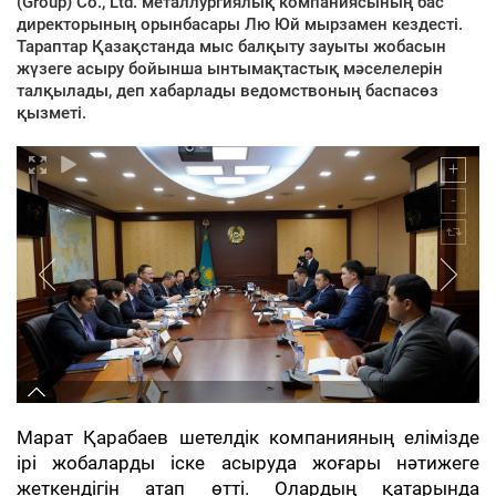
(Group) Co., Ltd. металлургиялық компаниясының бас
директорының орынбасары Лю Юй мырзамен кездесті.
Тараптар Қазақстанда мыс балқыту зауыты жобасын
жүзеге асыру бойынша ынтымақтастық мәселелерін
талқылады, деп хабарлады ведомствоның баспасөз
қызметі.
Марат Қарабаев шетелдік компанияның елімізде
ірі жобаларды іске асыруда жоғары нәтижеге
жеткендігін атап өтті. Олардың қатарында