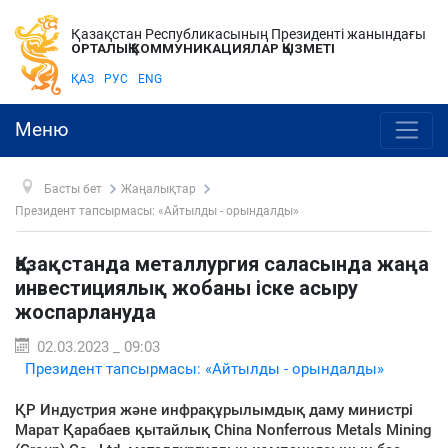
Қазақстан Республикасының Президенті жанындағы
ОРТАЛЫҚ КОММУНИКАЦИЯЛАР ҚЫЗМЕТІ
ҚАЗ
РУС
ENG
Меню
Басты бет
Жаңалықтар
Президент тапсырмасы: «Айтылды - орындалды»
Қазақстанда металлургия саласында жаңа
инвестициялық жобаны іске асыру
жоспарлануда
02.03.2023 _ 09:03
Президент тапсырмасы: «Айтылды - орындалды»
ҚР Индустрия және инфрақұрылымдық даму министрі
Марат Қарабаев қытайлық China Nonferrous Metals Mining