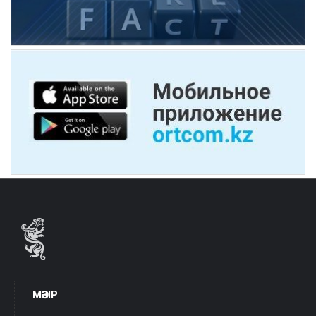
МӘЗІР