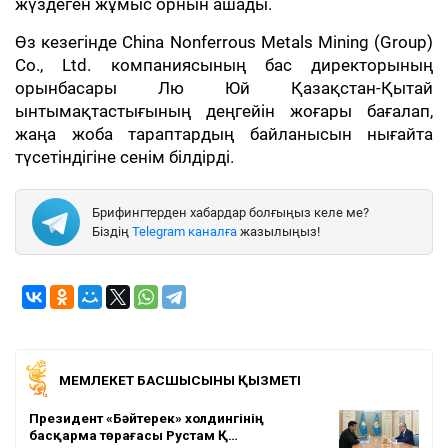
жүздеген жұмыс орнын ашады.
Өз кезегінде China Nonferrous Metals Mining (Group)
Co., Ltd. компаниясының бас директорының
орынбасары Лю Юй Қазақстан-Қытай
ынтымақтастығының деңгейін жоғары бағалап,
жаңа жоба тараптардың байланысын нығайта
түсетіндігіне сенім білдірді.
Брифингтерден хабардар болғыңыз келе ме?
Біздің
Telegram каналға
жазылыңыз!
МЕМЛЕКЕТ БАСШЫСЫНЫҢ ҚЫЗМЕТІ
Президент «Бәйтерек» холдингінің
басқарма төрағасы Рустам Қ…