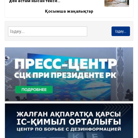
ден астам нысан тексе…
Қосымша жаңалықтар
Іздеу...