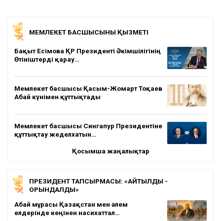
МЕМЛЕКЕТ БАСШЫСЫНЫҢ ҚЫЗМЕТІ
Бақыт Есімова ҚР Президенті Әкімшілігінің
Өтініштерді қарау…
Мемлекет басшысы Қасым-Жомарт Тоқаев
Абай күнімен құттықтады
Мемлекет басшысы Сингапур Президентіне
құттықтау жеделхатын…
Қосымша жаңалықтар
ПРЕЗИДЕНТ ТАПСЫРМАСЫ: «АЙТЫЛДЫ -
ОРЫНДАЛДЫ»
Абай мұрасы Қазақстан мен әлем
елдерінде кеңінен насихаттал…