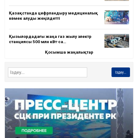
Қазақстанда цифрландыру медициналық
көмек алуды жеңілдетті
Қызылордадағы жаңа газ жылу электр
станциясы 500 млн кВт·са…
Қосымша жаңалықтар
Іздеу...