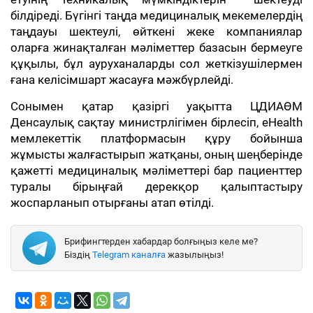
білдіреді. Бүгінгі таңда медициналық мекемелердің
таңдауы шектеулі, өйткені жеке компаниялар
оларға жинақталған мәліметтер базасын бермеуге
құқылы, бұл ауруханаларды сол жеткізушілермен
ғана келісімшарт жасауға мәжбүрлейді.
Сонымен қатар қазіргі уақытта ЦДИАӨМ
Денсаулық сақтау министрлігімен бірлесіп, eHealth
мемлекеттік платформасын құру бойынша
жұмысты жалғастырып жатқаны, оның шеңберінде
қажетті медициналық мәліметтері бар пациенттер
туралы бірыңғай дерекқор қалыптастыру
жоспарланып отырғаны атап өтілді.
Брифингтерден хабардар болғыңыз келе ме?
Біздің
Telegram каналға
жазылыңыз!