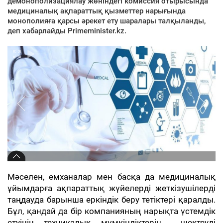
демонополизациялау жөніндегі комиссия отырысында
медициналық ақпараттық қызметтер нарығында
монополияға қарсы әрекет ету шаралары талқыланды,
деп хабарлайды Primeminister.kz.
Мәселен, емханалар мен басқа да медициналық
ұйымдарға ақпараттық жүйелерді жеткізушілерді
таңдауда барынша еркіндік беру тетіктері қаралды.
Бұл, қандай да бір компанияның нарықта үстемдік
етуінің техникалық мүмкіндіктерін шектеуді