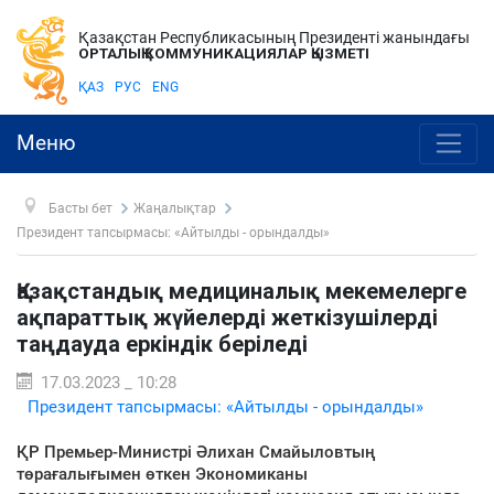
Қазақстан Республикасының Президенті жанындағы
ОРТАЛЫҚ КОММУНИКАЦИЯЛАР ҚЫЗМЕТІ
ҚАЗ
РУС
ENG
Меню
Басты бет
Жаңалықтар
Президент тапсырмасы: «Айтылды - орындалды»
Қазақстандық медициналық мекемелерге
ақпараттық жүйелерді жеткізушілерді
таңдауда еркіндік беріледі
17.03.2023 _ 10:28
Президент тапсырмасы: «Айтылды - орындалды»
ҚР Премьер-Министрі Әлихан Смайыловтың
төрағалығымен өткен Экономиканы