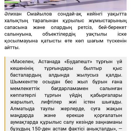
Әлихан Смайылов сондай-ақ кейінгі уақытта
халықтың тарапынан құрылыс жұмыстарының
сапасына және олардың ретсіз, бей-берекет
салынуына, объектілердің уақтылы іске
қосылмауына қатысты өте көп шағым түскенін
айтты.
«Мәселен, Астанада «Будапешт» тұрғын үй
кешенінің тұрғындары былтыр қыс
басталардың алдында жылусыз қалды.
Шымкентте осыдан бес жыл бұрын ғана
мемлекеттік бағдарламамен салынған
көппәтерлі тұрғын үйдің қабырғалары
жарылып, лифтілер жиі істен шығады.
Алматыда таулы жерлерде, суға жақын
маңдарда және ерекше қорғалатын
аумақтарда құрылыс салу кезінде заңнаманы
бұзудың 150-ден астам фактісі анықталды», —