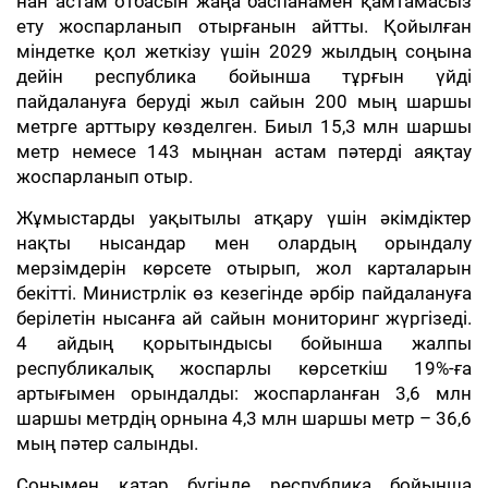
нан астам отбасын жаңа баспанамен қамтамасыз
ету жоспарланып отырғанын айтты. Қойылған
міндетке қол жеткізу үшін 2029 жылдың соңына
дейін республика бойынша тұрғын үйді
пайдалануға беруді жыл сайын 200 мың шаршы
метрге арттыру көзделген. Биыл 15,3 млн шаршы
метр немесе 143 мыңнан астам пәтерді аяқтау
жоспарланып отыр.
Жұмыстарды уақытылы атқару үшін әкімдіктер
нақты нысандар мен олардың орындалу
мерзімдерін көрсете отырып, жол карталарын
бекітті. Министрлік өз кезегінде әрбір пайдалануға
берілетін нысанға ай сайын мониторинг жүргізеді.
4 айдың қорытындысы бойынша жалпы
республикалық жоспарлы көрсеткіш 19%-ға
артығымен орындалды: жоспарланған 3,6 млн
шаршы метрдің орнына 4,3 млн шаршы метр – 36,6
мың пәтер салынды.
Сонымен қатар бүгінде республика бойынша