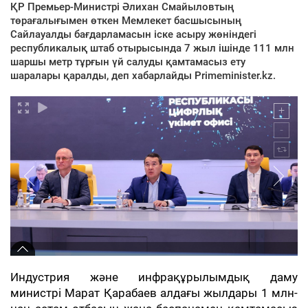
ҚР Премьер-Министрі Әлихан Смайыловтың
төрағалығымен өткен Мемлекет басшысының
Сайлауалды бағдарламасын іске асыру жөніндегі
республикалық штаб отырысында 7 жыл ішінде 111 млн
шаршы метр тұрғын үй салуды қамтамасыз ету
шаралары қаралды, деп хабарлайды Primeminister.kz.
Индустрия және инфрақұрылымдық даму
министрі Марат Қарабаев алдағы жылдары 1 млн-