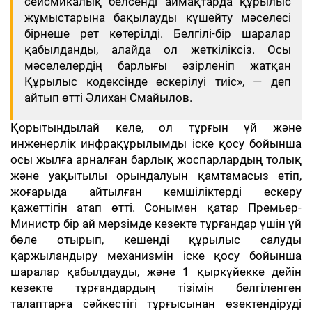
сейсмикалық белсенді аймақтарда құрылыс
жұмыстарына бақылауды күшейту мәселесі
бірнеше рет көтерілді. Белгілі-бір шаралар
қабылданды, алайда ол жеткіліксіз. Осы
мәселелердің барлығы әзірленіп жатқан
Құрылыс кодексінде ескерілуі тиіс», — деп
айтып өтті Әлихан Смайылов.
Қорытындылай келе, ол тұрғын үй және
инженерлік инфрақұрылымды іске қосу бойынша
осы жылға арналған барлық жоспарлардың толық
және уақытылы орындалуын қамтамасыз етіп,
жоғарыда айтылған кемшіліктерді ескеру
қажеттігін атап өтті. Сонымен қатар Премьер-
Министр бір ай мерзімде кезекте тұрғандар үшін үй
бөле отырып, кешенді құрылыс салуды
қаржыландыру механизмін іске қосу бойынша
шаралар қабылдауды, және 1 қыркүйекке дейін
кезекте тұрғандардың тізімін белгіленген
талаптарға сәйкестігі тұрғысынан өзектендіруді