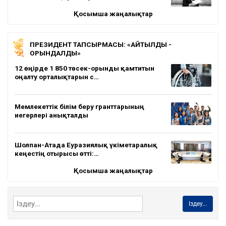
Қосымша жаңалықтар
ПРЕЗИДЕНТ ТАПСЫРМАСЫ: «АЙТЫЛДЫ -
ОРЫНДАЛДЫ»
12 өңірде 1 850 төсек-орынды қамтитын
оңалту орталықтарын с…
Мемлекеттік білім беру гранттарының
иегерлері анықталды
Шолпан-Атада Еуразиялық үкіметаралық
кеңестің отырысы өтті:…
Қосымша жаңалықтар
Іздеу...