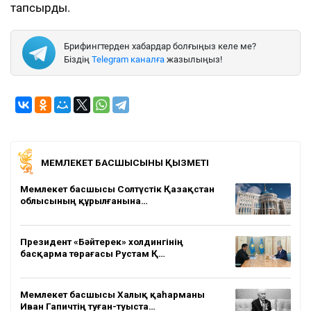
тапсырды.
Брифингтерден хабардар болғыңыз келе ме?
Біздің
Telegram каналға
жазылыңыз!
МЕМЛЕКЕТ БАСШЫСЫНЫҢ ҚЫЗМЕТІ
Мемлекет басшысы Солтүстік Қазақстан
облысының құрылғанына…
Президент «Бәйтерек» холдингінің
басқарма төрағасы Рустам Қ…
Мемлекет басшысы Халық қаһарманы
Иван Гапичтің туған-туыста…