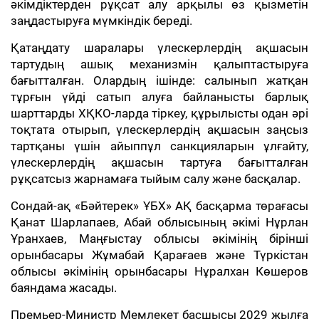
әкімдіктерден рұқсат алу арқылы өз қызметін
заңдастыруға мүмкіндік береді.
Қатаңдату шаралары үлескерлердің ақшасын
тартудың ашық механизмін қалыптастыруға
бағытталған. Олардың ішінде: салынып жатқан
тұрғын үйді сатып алуға байланысты барлық
шарттарды ХҚКО-ларда тіркеу, құрылысты одан әрі
тоқтата отырып, үлескерлердің ақшасын заңсыз
тартқаны үшін айыппұл санкцияларын ұлғайту,
үлескерлердің ақшасын тартуға бағытталған
рұқсатсыз жарнамаға тыйым салу және басқалар.
Сондай-ақ «Бәйтерек» ҰБХ» АҚ басқарма төрағасы
Қанат Шарлапаев, Абай облысының әкімі Нұрлан
Ұранхаев, Маңғыстау облысы әкімінің бірінші
орынбасары Жұмабай Қарағаев және Түркістан
облысы әкімінің орынбасары Нұралхан Көшеров
баяндама жасады.
Премьер-Министр Мемлекет басшысы 2029 жылға