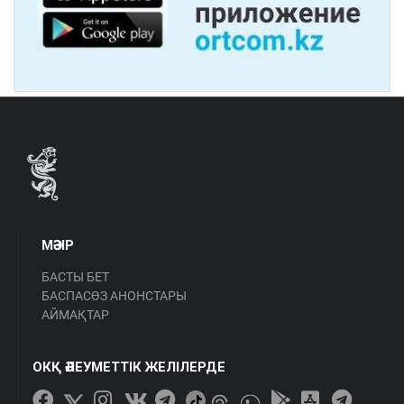
МӘЗІР
БАСТЫ БЕТ
БАСПАСӨЗ АНОНСТАРЫ
АЙМАҚТАР
ОКҚ ӘЛЕУМЕТТІК ЖЕЛІЛЕРДЕ