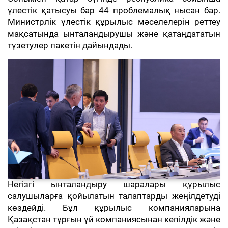
үлестік қатысуы бар 44 проблемалық нысан бар.
Министрлік үлестік құрылыс мәселелерін реттеу
мақсатында ынталандырушы және қатаңдататын
түзетулер пакетін дайындады.
Негізгі ынталандыру шаралары құрылыс
салушыларға қойылатын талаптарды жеңілдетуді
көздейді. Бұл құрылыс компанияларына
Қазақстан тұрғын үй компаниясынан кепілдік және