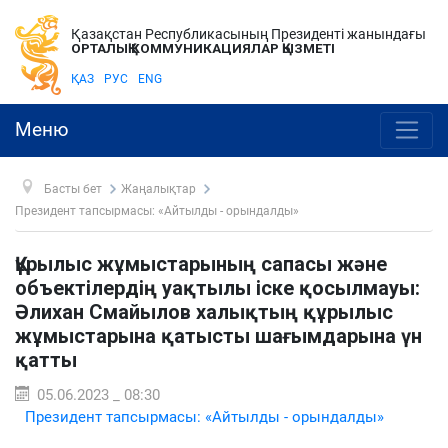
Қазақстан Республикасының Президенті жанындағы
ОРТАЛЫҚ КОММУНИКАЦИЯЛАР ҚЫЗМЕТІ
ҚАЗ
РУС
ENG
Меню
Басты бет
Жаңалықтар
Президент тапсырмасы: «Айтылды - орындалды»
Құрылыс жұмыстарының сапасы және
объектілердің уақтылы іске қосылмауы:
Әлихан Смайылов халықтың құрылыс
жұмыстарына қатысты шағымдарына үн
қатты
05.06.2023 _ 08:30
Президент тапсырмасы: «Айтылды - орындалды»