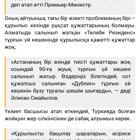
деп атап өтті Премьер-Министр.
Оның айтуынша, тағы бір өзекті проблеманың бірі –
құрылыс кезінде рұқсат құжаттарының болмауы.
Алматыда салынып жатқан «Төлеби Резиденс»
тұрғын үй кешенінде құрылысқа қажетті құжаттар
жоқ.
«Астананың бір өзінде тиісті құжаттары жоқ
осындай 90-ға жуық тұрғын үй кешені
салынып жатыр. Өздеріңіз білетіндей, сот
құжатсыз салынған «Дублин» тұрғын үй
кешенін бұзу туралы шешім шығарды», — деді
Әлихан Смайылов.
Үкімет басшысы атап өткендей, Түркияда болған
жойқын жер сілкінісінен де сабақ алуымыз керек.
«Құрылысты бақылау шараларын, әсіресе