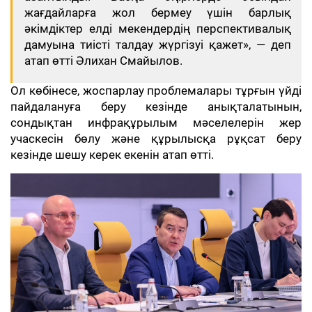
жағдайларға жол бермеу үшін барлық
әкімдіктер елді мекендердің перспективалық
дамуына тиісті талдау жүргізуі қажет», — деп
атап өтті Әлихан Смайылов.
Ол көбінесе, жоспарлау проблемалары тұрғын үйді
пайдалануға беру кезінде анықталатынын,
сондықтан инфрақұрылым мәселелерін жер
учаскесін бөлу және құрылысқа рұқсат беру
кезінде шешу керек екенін атап өтті.