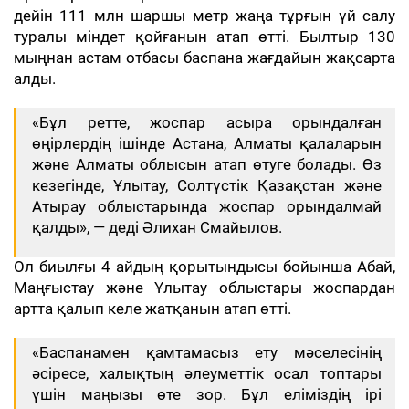
дейін 111 млн шаршы метр жаңа тұрғын үй салу
туралы міндет қойғанын атап өтті. Былтыр 130
мыңнан астам отбасы баспана жағдайын жақсарта
алды.
«Бұл ретте, жоспар асыра орындалған
өңірлердің ішінде Астана, Алматы қалаларын
және Алматы облысын атап өтуге болады. Өз
кезегінде, Ұлытау, Солтүстік Қазақстан және
Атырау облыстарында жоспар орындалмай
қалды», — деді Әлихан Смайылов.
Ол биылғы 4 айдың қорытындысы бойынша Абай,
Маңғыстау және Ұлытау облыстары жоспардан
артта қалып келе жатқанын атап өтті.
«Баспанамен қамтамасыз ету мәселесінің
әсіресе, халықтың әлеуметтік осал топтары
үшін маңызы өте зор. Бұл еліміздің ірі