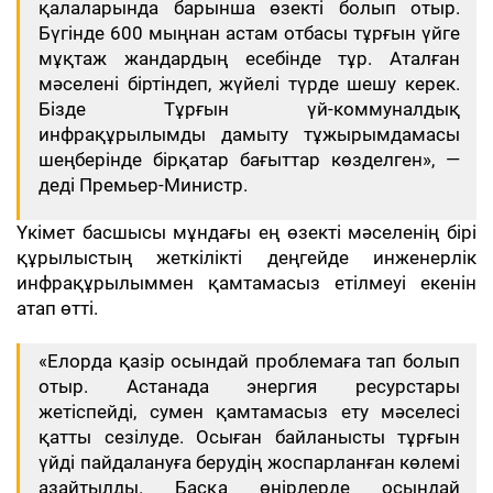
қалаларында барынша өзекті болып отыр.
Бүгінде 600 мыңнан астам отбасы тұрғын үйге
мұқтаж жандардың есебінде тұр. Аталған
мәселені біртіндеп, жүйелі түрде шешу керек.
Бізде Тұрғын үй-коммуналдық
инфрақұрылымды дамыту тұжырымдамасы
шеңберінде бірқатар бағыттар көзделген», —
деді Премьер-Министр.
Үкімет басшысы мұндағы ең өзекті мәселенің бірі
құрылыстың жеткілікті деңгейде инженерлік
инфрақұрылыммен қамтамасыз етілмеуі екенін
атап өтті.
«Елорда қазір осындай проблемаға тап болып
отыр. Астанада энергия ресурстары
жетіспейді, сумен қамтамасыз ету мәселесі
қатты сезілуде. Осыған байланысты тұрғын
үйді пайдалануға берудің жоспарланған көлемі
азайтылды. Басқа өңірлерде осындай