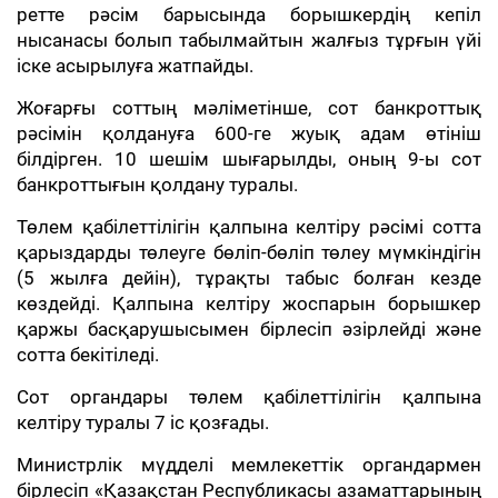
ретте рәсім барысында борышкердің кепіл
нысанасы болып табылмайтын жалғыз тұрғын үйі
іске асырылуға жатпайды.
Жоғарғы соттың мәліметінше, сот банкроттық
рәсімін қолдануға 600-ге жуық адам өтініш
білдірген. 10 шешім шығарылды, оның 9-ы сот
банкроттығын қолдану туралы.
Төлем қабілеттілігін қалпына келтіру рәсімі сотта
қарыздарды төлеуге бөліп-бөліп төлеу мүмкіндігін
(5 жылға дейін), тұрақты табыс болған кезде
көздейді. Қалпына келтіру жоспарын борышкер
қаржы басқарушысымен бірлесіп әзірлейді және
сотта бекітіледі.
Сот органдары төлем қабілеттілігін қалпына
келтіру туралы 7 іс қозғады.
Министрлік мүдделі мемлекеттік органдармен
бірлесіп «Қазақстан Республикасы азаматтарының