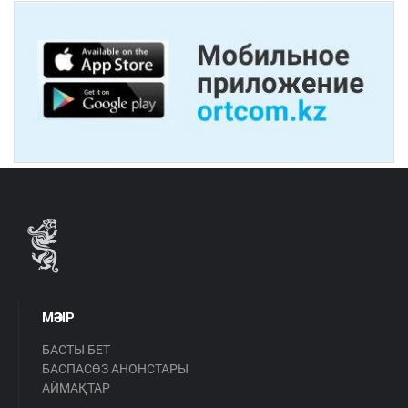
МӘЗІР
БАСТЫ БЕТ
БАСПАСӨЗ АНОНСТАРЫ
АЙМАҚТАР