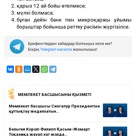
қарыз 12 ай бойы өтелмесе;
мүлкі болмаса;
бұған дейін банк пен микроқаржы ұйымы
борыштар бойынша реттеу рәсімін жүргізілсе.
Брифингтерден хабардар болғыңыз келе ме?
Біздің
Telegram каналға
жазылыңыз!
МЕМЛЕКЕТ БАСШЫСЫНЫҢ ҚЫЗМЕТІ
Мемлекет басшысы Сингапур Президентіне
құттықтау жеделхатын…
Бельгия Королі Филипп Қасым-Жомарт
Тоқаевқа жауап хат жолда…