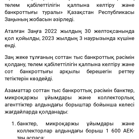
төлем қабілеттілігін қалпына келтіру және
банкроттығы туралы» Қазақстан Республикасы
Заңының жобасын әзірледі.
Аталған Заңға 2022 жылдың 30 желтоқсанында
қол қойылды, 2023 жылдың 3 наурызында күшіне
енді.
Заң жеке тұлғаның соттан тыс банкроттық рәсімін
қолдану, төлем қабілеттілігін қалпына келтіру және
сот банкроттығы арқылы берешегін реттеу
тетіктерін көздейді.
Азаматтар соттан тыс банкроттық рәсімін банктер,
микроқаржы ұйымдары және коллекторлық
агенттіктер алдындағы борыштар бойынша келесі
жағдайларда қолданады:
банктер, микроқаржы ұйымдары және
коллекторлар алдындағы борыш 1 600 АЕК-
тен аспаса;