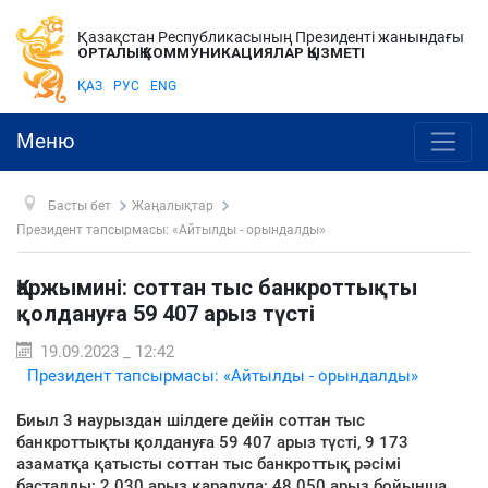
Қазақстан Республикасының Президенті жанындағы
ОРТАЛЫҚ КОММУНИКАЦИЯЛАР ҚЫЗМЕТІ
ҚАЗ
РУС
ENG
Меню
Басты бет
Жаңалықтар
Президент тапсырмасы: «Айтылды - орындалды»
Қаржымині: соттан тыс банкроттықты
қолдануға 59 407 арыз түсті
19.09.2023 _ 12:42
Президент тапсырмасы: «Айтылды - орындалды»
Биыл 3 наурыздан шілдеге дейін соттан тыс
банкроттықты қолдануға 59 407 арыз түсті, 9 173
азаматқа қатысты соттан тыс банкроттық рәсімі
басталды; 2 030 арыз қаралуда; 48 050 арыз бойынша