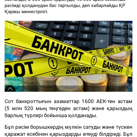
рәсімді қолданудан бас тартылды, деп хабарлайды ҚР
Қаржы министрлігі.
Сот банкроттығын азаматтар 1600 АЕК-тен астам
(5 млн 520 мың теңгеден астам) және қарыздың
барлық түрлері бойынша қолданады.
Бұл рәсім борышкердің мүлкін сатуды және түскен
қаражат есебінен қарыздарды өтеуді білдіреді. Бұл