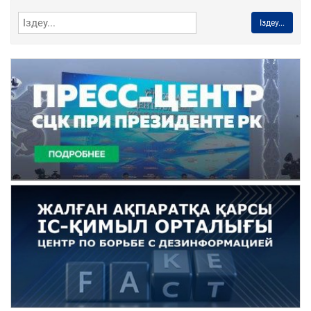
Іздеу...