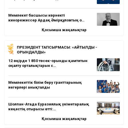
Мемлекет басшысы көрнекті
кинорежиссер Ардақ Әмірқұловтың о…
Қосымша жаңалықтар
ПРЕЗИДЕНТ ТАПСЫРМАСЫ: «АЙТЫЛДЫ -
ОРЫНДАЛДЫ»
12 өңірде 1 850 төсек-орынды қамтитын
оңалту орталықтарын с…
Мемлекеттік білім беру гранттарының
иегерлері анықталды
Шолпан-Атада Еуразиялық үкіметаралық
кеңестің отырысы өтті:…
Қосымша жаңалықтар