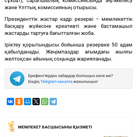
сұхбат), сарапшылық комиссиясында әңгімелесу
және Ұлттық комиссияның отырысы.
Президенттік жастар кадр резерві – мемлекеттік
басқару жүйесіне креативті және бастамашыл
жастарды тартуға бағытталған жоба.
Іріктеу қорытындысы бойынша резервке 50 адам
қабылданады. Жеңімпаздар ағымдағы жылғы
желтоқсан айының соңында жарияланады.
Брифингтерден хабардар болғыңыз келе ме?
Біздің
Telegram каналға
жазылыңыз!
МЕМЛЕКЕТ БАСШЫСЫНЫҢ ҚЫЗМЕТІ