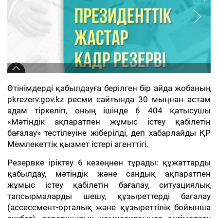
Өтінімдерді қабылдауға берілген бір айда жобаның
pkrezerv.gov.kz ресми сайтында 30 мыңнан астам
адам тіркеліп, оның ішінде 6 404 қатысушы
«Мәтіндік ақпаратпен жұмыс істеу қабілетін
бағалау» тестілеуіне жіберілді, деп хабарлайды ҚР
Мемлекеттік қызмет істері агенттігі.
Резервке іріктеу 6 кезеңнен тұрады: құжаттарды
қабылдау, мәтіндік және сандық ақпаратпен
жұмыс істеу қабілетін бағалау, ситуациялық
тапсырмаларды шешу, құзыреттерді бағалау
(ассессмент-орталық және құзыреттілік бойынша