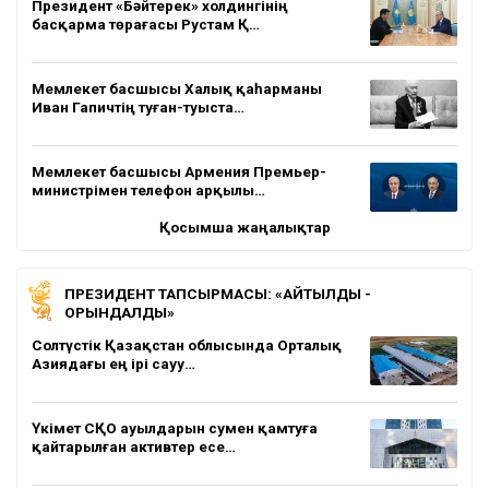
Президент «Бәйтерек» холдингінің
басқарма төрағасы Рустам Қ…
Мемлекет басшысы Халық қаһарманы
Иван Гапичтің туған-туыста…
Мемлекет басшысы Армения Премьер-
министрімен телефон арқылы…
Қосымша жаңалықтар
ПРЕЗИДЕНТ ТАПСЫРМАСЫ: «АЙТЫЛДЫ -
ОРЫНДАЛДЫ»
Солтүстік Қазақстан облысында Орталық
Азиядағы ең ірі сауу…
Үкімет СҚО ауылдарын сумен қамтуға
қайтарылған активтер есе…