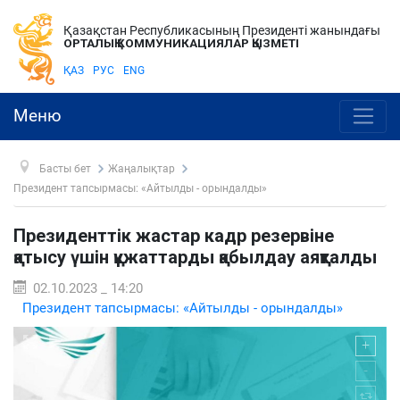
Қазақстан Республикасының Президенті жанындағы
ОРТАЛЫҚ КОММУНИКАЦИЯЛАР ҚЫЗМЕТІ
ҚАЗ
РУС
ENG
Меню
Басты бет
Жаңалықтар
Президент тапсырмасы: «Айтылды - орындалды»
Президенттік жастар кадр резервіне
қатысу үшін құжаттарды қабылдау аяқталды
02.10.2023 _ 14:20
Президент тапсырмасы: «Айтылды - орындалды»