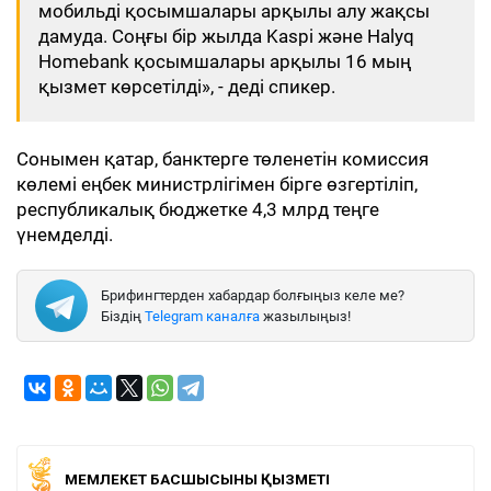
мобильді қосымшалары арқылы алу жақсы
дамуда. Соңғы бір жылда Kaspi және Halyq
Homebank қосымшалары арқылы 16 мың
қызмет көрсетілді», - деді спикер.
Сонымен қатар, банктерге төленетін комиссия
көлемі еңбек министрлігімен бірге өзгертіліп,
республикалық бюджетке 4,3 млрд теңге
үнемделді.
Брифингтерден хабардар болғыңыз келе ме?
Біздің
Telegram каналға
жазылыңыз!
МЕМЛЕКЕТ БАСШЫСЫНЫҢ ҚЫЗМЕТІ