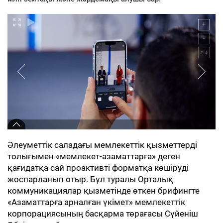
Әлеуметтік саладағы мемлекеттік қызметтерді
толығымен «мемлекет-азаматтарға» деген
қағидатқа сай проактивті форматқа көшіруді
жоспарланып отыр. Бұл туралы Орталық
коммуникациялар қызметінде өткен брифингте
«Азаматтарға арналған үкімет» мемлекеттік
корпорациясының басқарма төрағасы Сүйеніш