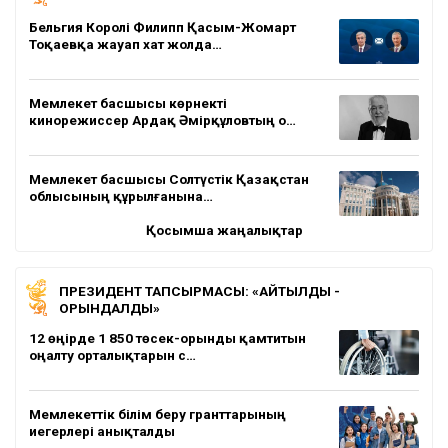
Бельгия Королі Филипп Қасым-Жомарт
Тоқаевқа жауап хат жолда…
Мемлекет басшысы көрнекті
кинорежиссер Ардақ Әмірқұловтың о…
Мемлекет басшысы Солтүстік Қазақстан
облысының құрылғанына…
Қосымша жаңалықтар
ПРЕЗИДЕНТ ТАПСЫРМАСЫ: «АЙТЫЛДЫ -
ОРЫНДАЛДЫ»
12 өңірде 1 850 төсек-орынды қамтитын
оңалту орталықтарын с…
Мемлекеттік білім беру гранттарының
иегерлері анықталды