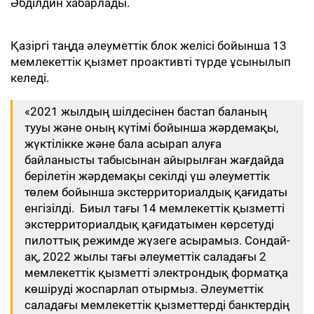
Әбділдин хабарлады.
Қазіргі таңда әлеуметтік блок желісі бойынша 13
мемлекеттік қызмет проактивті түрде ұсынылып
келеді.
«2021 жылдың шілдесінен бастап баланың
тууы және оның күтімі бойынша жәрдемақы,
жүктілікке және бала асырап алуға
байланысты табысынан айырылған жағдайда
берілетін жәрдемақы секілді үш әлеуметтік
төлем бойынша экстерриториалдық қағидаты
енгізілді. Биыл тағы 14 мемлекеттік қызметті
экстерриториалдық қағидатымен көрсетуді
пилоттық режимде жүзеге асырамыз. Сондай-
ақ, 2022 жылы тағы әлеуметтік саладағы 2
мемлекеттік қызметті электрондық форматқа
көшіруді жоспарлап отырмыз. Әлеуметтік
саладағы мемлекеттік қызметтерді банктердің