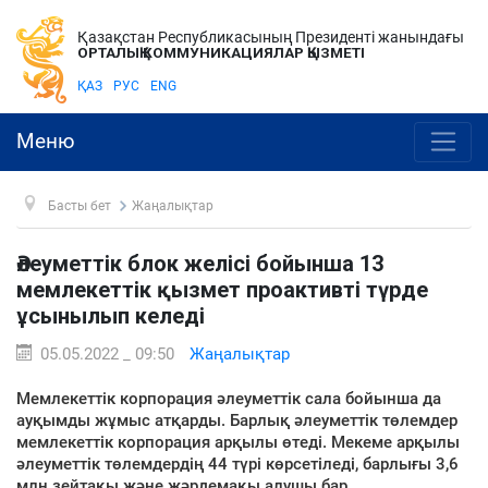
Қазақстан Республикасының Президенті жанындағы
ОРТАЛЫҚ КОММУНИКАЦИЯЛАР ҚЫЗМЕТІ
ҚАЗ
РУС
ENG
Меню
Басты бет
Жаңалықтар
Әлеуметтік блок желісі бойынша 13
мемлекеттік қызмет проактивті түрде
ұсынылып келеді
05.05.2022 _ 09:50
Жаңалықтар
Мемлекеттік корпорация әлеуметтік сала бойынша да
ауқымды жұмыс атқарды. Барлық әлеуметтік төлемдер
мемлекеттік корпорация арқылы өтеді. Мекеме арқылы
әлеуметтік төлемдердің 44 түрі көрсетіледі, барлығы 3,6
млн зейтақы және жәрдемақы алушы бар.