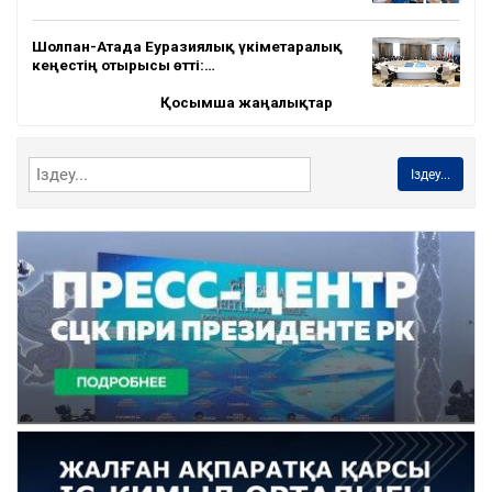
Шолпан-Атада Еуразиялық үкіметаралық
кеңестің отырысы өтті:…
Қосымша жаңалықтар
Іздеу...