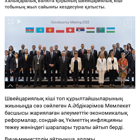
Халықаралық валюта қорының швейцариялық кіші
тобының жыл сайынғы кездесуіне қатысты.
Швейцариялық кіші топ құрылтайшыларының
жиыныңда сөз сөйлеген А.Әбдікәрімов Мемлекет
басшысы жариялаған әлеуметтік-экономикалық
реформалар, сондай-ақ Үкіметтің инфляцияны
тежеу жөніндегі шаралары туралы айтып берді.
Вице-министрдің айтуынша, алдағы