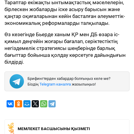
Тараптар екіжақты ынтымақтастық мәселелерін,
бірлескен жобаларды іске асыру барысын және
қаңтар оқиғаларынан кейін басталған әлеуметтік-
экономикалық реформаларды талқылады.
Өз кезегінде Бьерде ханым ҚР мен ДБ өзара іс-
қимыл деңгейін жоғары бағалап, серіктестіктің
негіздемелік стратегиясы шеңберінде барлық
бағыттар бойынша қолдау көрсетуге дайындығын
білдірді.
Брифингтерден хабардар болғыңыз келе ме?
Біздің
Telegram каналға
жазылыңыз!
МЕМЛЕКЕТ БАСШЫСЫНЫҢ ҚЫЗМЕТІ