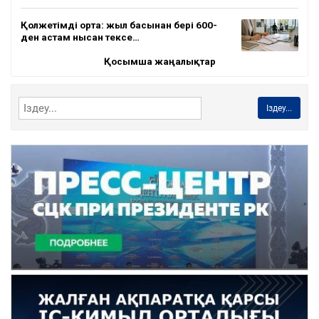
Қолжетімді орта: жыл басынан бері 600-
ден астам нысан тексе…
Қосымша жаңалықтар
Іздеу...