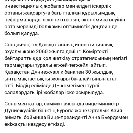
инвестициялық жобалар мен елдегі іскерлік
ортаны жақсартуға бағытталған құрылымдық
реформаларды ескере отырып, экономика өсуінің
орта мерзімді болжамы оптимистік деңгейінде
болып қалуда.
Сондай-ақ, ол Қазақстанның инвестициялық
ахуалы және 2060 жылға дейінгі Көміртекті
бейтараптыққа қол жеткізу стратегиясының негізгі
тармақтары туралы егжей-тегжейлі айтып,
Қазақстан Дүниежүзілік банкпен 30 жылдық
ынтымақтастықты жоғары бағалайтынын атап
өтті. Біздің елімізде ДБ көмегімен түрлі
салалардағы ірі жобалар іске асырылуда.
Сонымен қатар, саммит аясында вице-министр
Дүниежүзілік банктің Еуропа және Орталық Азия
аймағы бойынша Вице-президенті Анна Бьердемен
екіжақты кездесу өткізді.