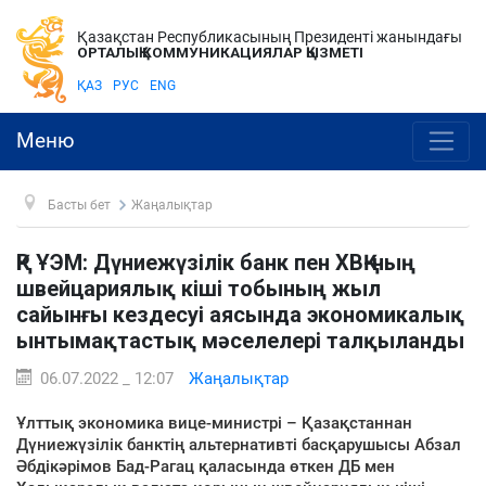
Қазақстан Республикасының Президенті жанындағы
ОРТАЛЫҚ КОММУНИКАЦИЯЛАР ҚЫЗМЕТІ
ҚАЗ
РУС
ENG
Меню
Басты бет
Жаңалықтар
ҚР ҰЭМ: Дүниежүзілік банк пен ХВҚ-ның
швейцариялық кіші тобының жыл
сайынғы кездесуі аясында экономикалық
ынтымақтастық мәселелері талқыланды
06.07.2022 _ 12:07
Жаңалықтар
Ұлттық экономика вице-министрі – Қазақстаннан
Дүниежүзілік банктің альтернативті басқарушысы Абзал
Әбдікәрімов Бад-Рагац қаласында өткен ДБ мен