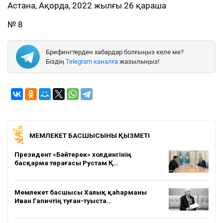
Астана, Ақорда, 2022 жылғы 26 қараша
№ 8
Брифингтерден хабардар болғыңыз келе ме?
Біздің
Telegram каналға
жазылыңыз!
МЕМЛЕКЕТ БАСШЫСЫНЫҢ ҚЫЗМЕТІ
Президент «Бәйтерек» холдингінің
басқарма төрағасы Рустам Қ…
Мемлекет басшысы Халық қаһарманы
Иван Гапичтің туған-туыста…