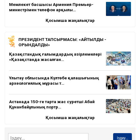
Мемлекет басшысы Армения Премьер-
министрімен телефон арқылы…
Қосымша жаңалықтар
ПРЕЗИДЕНТ ТАПСЫРМАСЫ: «АЙТЫЛДЫ -
ОРЫНДАЛДЫ»
Қазақстандық ғалымдардың әзірлемелері
«Қазақстанда жасалған…
Ұлытау облысында Күлтөбе қалашығының
археологиялық мұрасы т…
Астанада 150-ге тарта жас суретші Абай
Құнанбайұлының портр…
Қосымша жаңалықтар
Іздеу...