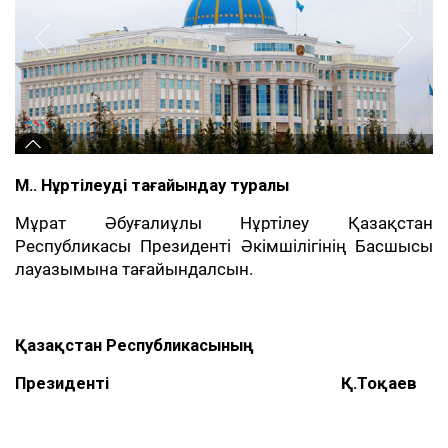
М.Ә. Нұртілеуді тағайындау туралы
Мұрат Әбуғалиұлы Нұртілеу Қазақстан
Республикасы Президенті Әкімшілігінің Басшысы
лауазымына тағайындалсын.
Қазақстан Республикасының
Президенті Қ.Тоқаев