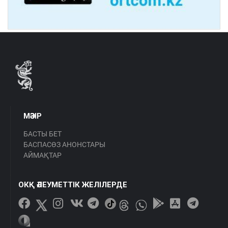
МӘЗІР
БАСТЫ БЕТ
БАСПАСӨЗ АНОНСТАРЫ
АЙМАҚТАР
ОКҚ ӘЛЕУМЕТТІК ЖЕЛІЛЕРДЕ