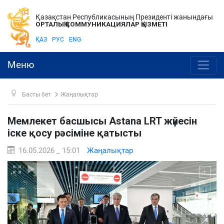
Қазақстан Республикасының Президенті жанындағы
ОРТАЛЫҚ КОММУНИКАЦИЯЛАР ҚЫЗМЕТІ
ҚАЗ
РУС
ENG
Меню
Басты бет
Жаңалықтар
Мемлекет басшысы Astana LRT жүйесін
іске қосу рәсіміне қатысты
16.05.2026 _ 15:01
Жаңалықтар