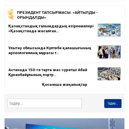
ПРЕЗИДЕНТ ТАПСЫРМАСЫ: «АЙТЫЛДЫ -
ОРЫНДАЛДЫ»
Қазақстандық ғалымдардың әзірлемелері
«Қазақстанда жасалған…
Ұлытау облысында Күлтөбе қалашығының
археологиялық мұрасы т…
Астанада 150-ге тарта жас суретші Абай
Құнанбайұлының портр…
Қосымша жаңалықтар
Іздеу...