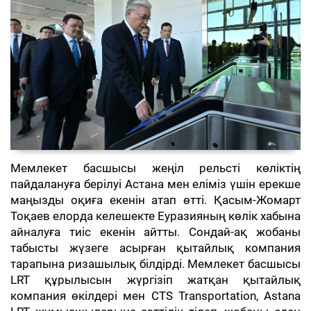
Мемлекет басшысы жеңіл рельсті көліктің
пайдалануға берілуі Астана мен еліміз үшін ерекше
маңызды оқиға екенін атап өтті. Қасым-Жомарт
Тоқаев елорда келешекте Еуразияның көлік хабына
айналуға тиіс екенін айтты. Сондай-ақ жобаны
табысты жүзеге асырған қытайлық компания
тарапына ризашылық білдірді. Мемлекет басшысы
LRT құрылысын жүргізіп жатқан қытайлық
компания өкілдері мен CTS Transportation, Astana