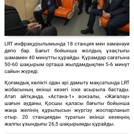
LRT инфрақұрылымында 18 станция мен заманауи
депо бар. Бағыт бойынша жолдың ұзақтығы
шамамен 40 минутты құрайды. Құрамдар сағатына
50-60 шақырым орташа жылдамдықпен 5-6 минут
сайын жүреді.
Қоғамдық көлікті одан әрі дамыту мақсатында LRT
жобасының екінші кезегі іске асырыла бастады.
Атап айтқанда, «Астана-1» вокзалы, «Жағалау»
шағын ауданы, Қосшы қаласы бағыты бойынша
жаңа желінің құрылысын жүргізу жоспарланып
отыр. 20 станциядан тұратын екінші кезеңнің
жалпы ұзындығы 26,5 шақырымды құрайды.