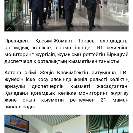
Президент Қасым-Жомарт Тоқаев елордадағы
қоғамдық көлікке, соның ішінде LRT жүйесіне
мониторинг жүргізіп, жұмысын реттейтін Бірыңғай
диспетчерлік орталықтың қызметімен танысты.
Астана әкімі Жеңіс Қасымбектің айтуынша, LRT
жүйесін іске қосу аясында жеңіл рельсті көліктің
арнаулы диспетчерлік қызметі жасақталған.
Қаладағы қоғамдық көлікке мониторинг жүргізу
және оның қызметін реттеумен 21 маман
айналысады.