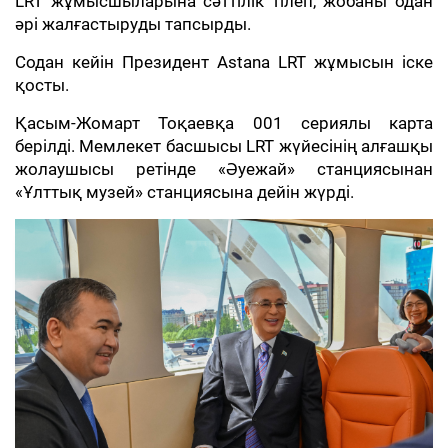
LRT жұмысшыларына сәттілік тілеп, жобаны одан
әрі жалғастыруды тапсырды.
Содан кейін Президент Astana LRT жұмысын іске
қосты.
Қасым-Жомарт Тоқаевқа 001 сериялы карта
берілді. Мемлекет басшысы LRT жүйесінің алғашқы
жолаушысы ретінде «Әуежай» станциясынан
«Ұлттық музей» станциясына дейін жүрді.