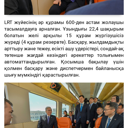
LRT жүйесінің әр құрамы 600-ден астам жолаушы
тасымалдауға арналған. Ұзындығы 22,4 шақырым
болатын желі арқылы 15 құрам жүргізушісіз
жүреді (4 құрам резервте). Басқару, жылдамдықты
арттыру және тежеу, есікті ашу үдерістері, сондай-ақ
төтенше жағдай кезіндегі әрекеттер толығымен
автоматтандырылған. Қосымша бақылау үшін
қолмен басқару және диспетчермен байланысқа
шығу мүмкіндігі қарастырылған.