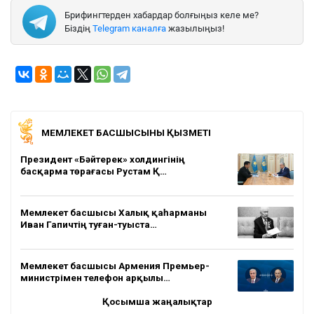
Брифингтерден хабардар болғыңыз келе ме?
Біздің
Telegram каналға
жазылыңыз!
МЕМЛЕКЕТ БАСШЫСЫНЫҢ ҚЫЗМЕТІ
Президент «Бәйтерек» холдингінің
басқарма төрағасы Рустам Қ…
Мемлекет басшысы Халық қаһарманы
Иван Гапичтің туған-туыста…
Мемлекет басшысы Армения Премьер-
министрімен телефон арқылы…
Қосымша жаңалықтар