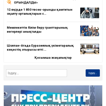
ОРЫНДАЛДЫ»
12 өңірде 1 850 төсек-орынды қамтитын
оңалту орталықтарын с…
Мемлекеттік білім беру гранттарының
иегерлері анықталды
Шолпан-Атада Еуразиялық үкіметаралық
кеңестің отырысы өтті:…
Қосымша жаңалықтар
Іздеу...