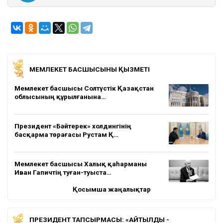
МЕМЛЕКЕТ БАСШЫСЫНЫҢ ҚЫЗМЕТІ
Мемлекет басшысы Солтүстік Қазақстан
облысының құрылғанына…
Президент «Бәйтерек» холдингінің
басқарма төрағасы Рустам Қ…
Мемлекет басшысы Халық қаһарманы
Иван Гапичтің туған-туыста…
Қосымша жаңалықтар
ПРЕЗИДЕНТ ТАПСЫРМАСЫ: «АЙТЫЛДЫ -