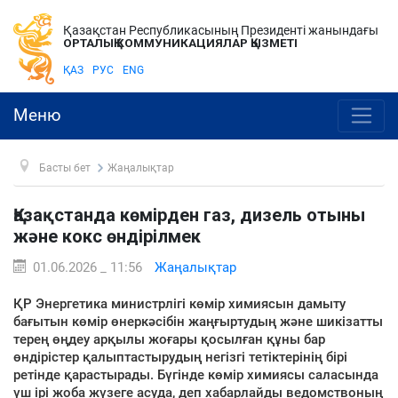
Қазақстан Республикасының Президенті жанындағы
ОРТАЛЫҚ КОММУНИКАЦИЯЛАР ҚЫЗМЕТІ
ҚАЗ
РУС
ENG
Меню
Басты бет
Жаңалықтар
Қазақстанда көмірден газ, дизель отыны
және кокс өндірілмек
01.06.2026 _ 11:56
Жаңалықтар
ҚР Энергетика министрлігі көмір химиясын дамыту
бағытын көмір өнеркәсібін жаңғыртудың және шикізатты
терең өңдеу арқылы жоғары қосылған құны бар
өндірістер қалыптастырудың негізгі тетіктерінің бірі
ретінде қарастырады. Бүгінде көмір химиясы саласында
үш ірі жоба жүзеге асуда, деп хабарлайды ведомствоның