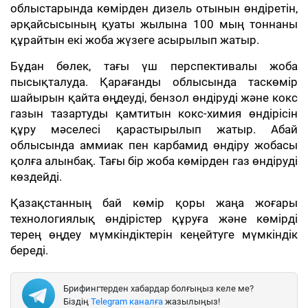
облыстарында көмірден дизель отынын өндіретін,
әрқайсысының қуаты жылына 100 мың тоннаны
құрайтын екі жоба жүзеге асырылып жатыр.
Бұдан бөлек, тағы үш перспективалы жоба
пысықталуда. Қарағанды облысында таскөмір
шайырын қайта өңдеуді, бензол өндіруді және кокс
газын тазартуды қамтитын кокс-химия өндірісін
құру мәселесі қарастырылып жатыр. Абай
облысында аммиак пен карбамид өндіру жобасы
қолға алынбақ. Тағы бір жоба көмірден газ өндіруді
көздейді.
Қазақстанның бай көмір қоры жаңа жоғары
технологиялық өндірістер құруға және көмірді
терең өңдеу мүмкіндіктерін кеңейтуге мүмкіндік
береді.
Брифингтерден хабардар болғыңыз келе ме?
Біздің
Telegram каналға
жазылыңыз!