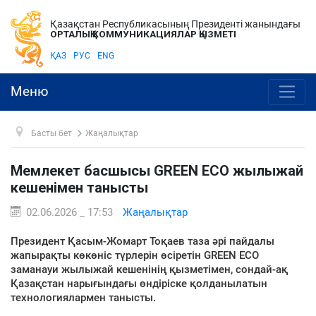
Қазақстан Республикасының Президенті жанындағы
ОРТАЛЫҚ КОММУНИКАЦИЯЛАР ҚЫЗМЕТІ
ҚАЗ
РУС
ENG
Меню
Басты бет
Жаңалықтар
Мемлекет басшысы GREEN ЕСО жылыжай
кешенімен танысты
02.06.2026 _ 17:53
Жаңалықтар
Президент Қасым-Жомарт Тоқаев таза әрі пайдалы
жапырақты көкөніс түрлерін өсіретін GREEN ЕСО
заманауи жылыжай кешенінің қызметімен, сондай-ақ
Қазақстан нарығындағы өндіріске қолданылатын
технологиялармен танысты.