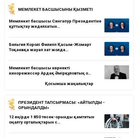
МЕМЛЕКЕТ БАСШЫСЫНЫҢ ҚЫЗМЕТІ
Мемлекет басшысы Сингапур Президентіне
құттықтау жеделхатын…
Бельгия Королі Филипп Қасым-Жомарт
Тоқаевқа жауап хат жолда…
Мемлекет басшысы көрнекті
кинорежиссер Ардақ Әмірқұловтың о…
Қосымша жаңалықтар
ПРЕЗИДЕНТ ТАПСЫРМАСЫ: «АЙТЫЛДЫ -
ОРЫНДАЛДЫ»
12 өңірде 1 850 төсек-орынды қамтитын
оңалту орталықтарын с…