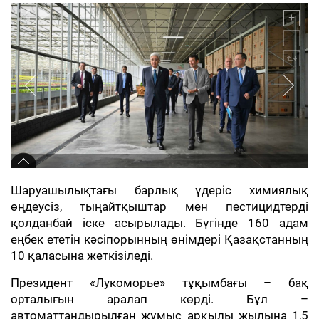
Шаруашылықтағы барлық үдеріс химиялық
өңдеусіз, тыңайтқыштар мен пестицидтерді
қолданбай іске асырылады. Бүгінде 160 адам
еңбек ететін кәсіпорынның өнімдері Қазақстанның
10 қаласына жеткізіледі.
Президент «Лукоморье» тұқымбағы – бақ
орталығын аралап көрді. Бұл –
автоматтандырылған жұмыс арқылы жылына 1,5