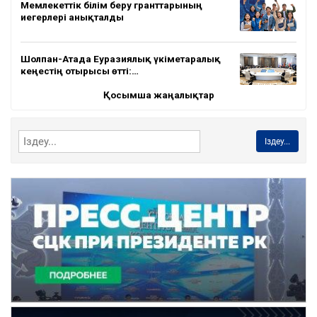
Мемлекеттік білім беру гранттарының
иегерлері анықталды
Шолпан-Атада Еуразиялық үкіметаралық
кеңестің отырысы өтті:…
Қосымша жаңалықтар
Іздеу...