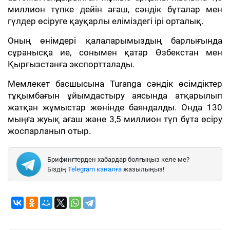
миллион түпке дейін ағаш, сәндік бұталар мен
гүлдер өсіруге қауқарлы еліміздегі ірі орталық.
Оның өнімдері қалаларымыздың барлығында
сұранысқа ие, сонымен қатар Өзбекстан мен
Қырғызстанға экспортталады.
Мемлекет басшысына Turanga сәндік өсімдіктер
тұқымбағын ұйымдастыру аясында атқарылып
жатқан жұмыстар жөнінде баяндалды. Онда 130
мыңға жуық ағаш және 3,5 миллион түп бұта өсіру
жоспарланып отыр.
Брифингтерден хабардар болғыңыз келе ме?
Біздің
Telegram каналға
жазылыңыз!