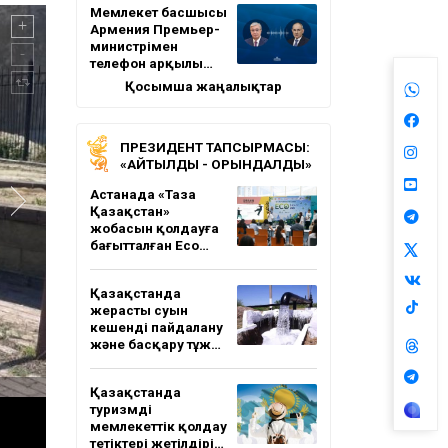
Мемлекет басшысы
Армения Премьер-
министрімен
телефон арқылы…
Қосымша жаңалықтар
ПРЕЗИДЕНТ ТАПСЫРМАСЫ:
«АЙТЫЛДЫ - ОРЫНДАЛДЫ»
Астанада «Таза
Қазақстан»
жобасын қолдауға
бағытталған Eco…
Қазақстанда
жерасты суын
кешенді пайдалану
және басқару тұж…
Қазақстанда
туризмді
мемлекеттік қолдау
тетіктері жетілдірі…