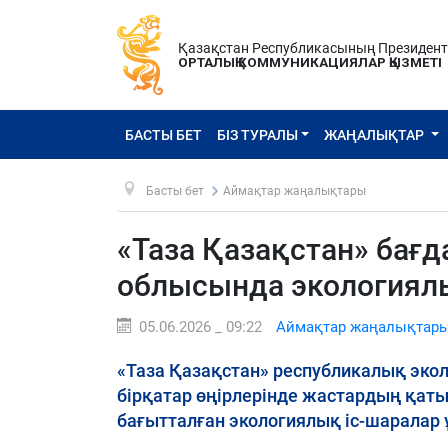
Қазақстан Республикасының Президен
ОРТАЛЫҚ КОММУНИКАЦИЯЛАР ҚЫЗМЕТІ
БАСТЫ БЕТ
БІЗ ТУРАЛЫ
ЖАҢАЛЫҚТАР
Басты бет
Аймақтар жаңалықтары
«Таза Қазақстан» бағ
облысында экологиялы
05.06.2026 _ 09:22
Аймақтар жаңалықтар
«Таза Қазақстан» республикалық эк
бірқатар өңірлерінде жастардың қат
бағытталған экологиялық іс-шаралар 