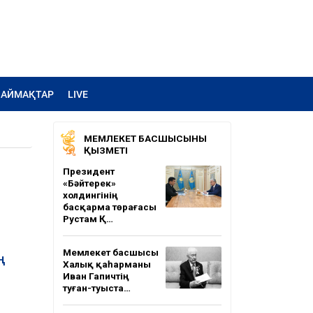
АЙМАҚТАР
LIVE
МЕМЛЕКЕТ БАСШЫСЫНЫҢ
ҚЫЗМЕТІ
Президент
«Бәйтерек»
холдингінің
басқарма төрағасы
Рустам Қ…
Мемлекет басшысы
ң
Халық қаһарманы
Иван Гапичтің
туған-туыста…