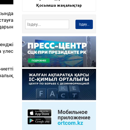
Қосымша жаңалықтар
ысында
тауға
Іздеу...
ндарын
енджі
а үлес
иетті
азалық