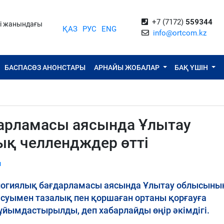
+7 (7172)
559344
ті жанындағы
ҚАЗ
РУС
ENG
info@ortcom.kz
БАСПАСӨЗ АНОНСТАРЫ
АРНАЙЫ ЖОБАЛАР
БАҚ ҮШІН
дарламасы аясында Ұлытау
қ челлендждер өтті
ы
ологиялық бағдарламасы аясында Ұлытау облысыны
ысуымен тазалық пен қоршаған ортаны қорғауға
ұйымдастырылды, деп хабарлайды өңір әкімдігі.