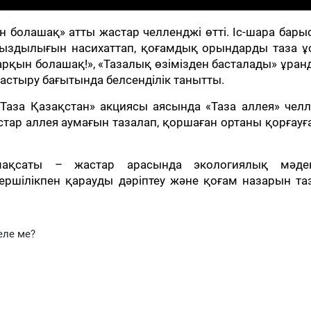
н болашақ» атты жастар челленджі өтті. Іс-шара бар
ыздылығын насихаттап, қоғамдық орындарды таза ұс
рқын болашақ!», «Тазалық өзімізден басталады» ұра
астыру бағытында белсенділік танытты.
Таза Қазақстан» акциясы аясында «Таза аллея» челл
р аллея аумағын тазалап, қоршаған ортаны қорғауғ
мақсаты – жастар арасында экологиялық мәден
ершілікпен қарауды дәріптеу және қоғам назарын т
еле ме?