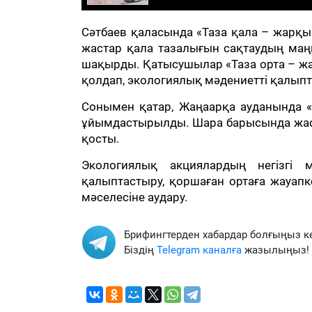
Сәтбаев қаласында «Таза қала – жарқы
жастар қала тазалығын сақтаудың маң
шақырды. Қатысушылар «Таза орта – жа
қолдап, экологиялық мәдениетті қалыпт
Сонымен қатар, Жаңаарқа ауданында «
ұйымдастырылды. Шара барысында жаста
қосты.
Экологиялық акциялардың негізгі 
қалыптастыру, қоршаған ортаға жауапк
мәселесіне аудару.
Брифингтерден хабардар болғыңыз к
Біздің
Telegram каналға
жазылыңыз!