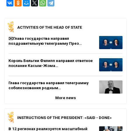
ACTIVITIES OF THE HEAD OF STATE
✉️Глава государства направил
поздравительную телеграмму През…
Король Бельгии Филипп направил ответное
послание Касым-Жома…
Глава государства направил телеграмму
соболезнования родным…
More news
INSTRUCTIONS OF THE PRESIDENT: «SAID - DONE»
В 12 регионах реализуется масштабный