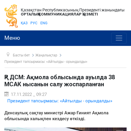
Қазақстан Республикасының Президенті жанындағы
ОРТАЛЫҚ КОММУНИКАЦИЯЛАР ҚЫЗМЕТІ
ҚАЗ
РУС
ENG
Меню
Басты бет
Жаңалықтар
Президент тапсырмасы: «Айтылды - орындалды»
ҚР ДСМ: Ақмола облысында ауылда 38
МСАК нысанын салу жоспарланған
17.11.2022 _ 09:27
Президент тапсырмасы: «Айтылды - орындалды»
Денсаулық сақтау министрі Ажар Ғиният Ақмола
облысында халықпен кездесу өткізді.