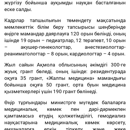
жүргізу бойынша ауқымды науқан басталғанын
еске салды.
Кадрлар тапшылығын төмендету мақсатында
мемлекеттік білім беру тапсырысы шеңберінде
өңірге мамандар даярлауға 120 орын бөлінді, оның
ішінде 19 орын – педиатрлар, 12 терапевт, 10 орын
– акушер-гинекологтар, анестезиологтар-
реаниматологтар – 8 орын, кардиологтар – 4 орын.
Жыл сайын Ақмола облысының әкімдігі 300-ге
жуық грант бөледі, оның ішінде: резидентурада
оқуға 35 грант, «Жалпы медицина» мамандығы
бойынша оқуға 50 грант, орта буын медицина
қызметкерлері үшін 190 грант бөлінеді.
Өңір тұрғындары министрге мүгедек балаларға
медициналық көмек пен дәрі-дәрмекпен
қамтамасыз етудің қолжетімділігі, гемодиализ
науқастарына медициналық көмек көрсету,
емханаларға еркін тіркелу және жеке