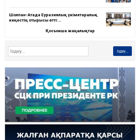
Шолпан-Атада Еуразиялық үкіметаралық
кеңестің отырысы өтті:…
Қосымша жаңалықтар
Іздеу...