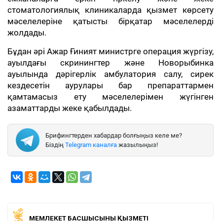
стоматологиялық клиникаларда қызмет көрсету
мәселелеріне қатысты бірқатар мәселелерді
жолдады.
Бұдан әрі Ажар Ғиният министрге операция жүргізу,
ауылдағы скринингтер және Новорыбинка
ауылында дәрігерлік амбулатория салу, сирек
кездесетін аурулары бар препараттармен
қамтамасыз ету мәселелерімен жүгінген
азаматтарды жеке қабылдады.
Брифингтерден хабардар болғыңыз келе ме?
Біздің
Telegram каналға
жазылыңыз!
МЕМЛЕКЕТ БАСШЫСЫНЫҢ ҚЫЗМЕТІ