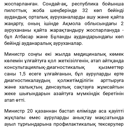
жоспарланған. Сондай-ақ, республика бойынша
пилоттық жоба шеңберінде 32 көп бейінді
аудандық орталық ауруханаларды ашу және қайта
жаңарту, оның ішінде Ақмола облысындағы 2
аурухананы қайта жарақтандыру жоспарлануда -
бұл Атбасар және Бұланды аудандарындағы көп
бейінді ауданаралық ауруханалар.
Министр соңғы екі жылда медициналық көмек
көлемін ұлғайтуға қол жеткізілгенін, атап айтқанда
консультациялық-диагностикалық қызметтер
саны 1,5 есеге ұлғайғанын, бұл ауруларды ерте
диагностикалаудың қолжетімділігін арттыруға
және халықтың денсаулық сақтауға жұмсайтын
жеке шығындарын азайтуға мүмкіндік беретінін
атап өтті.
Министр 20 қазаннан бастап елімізде аса қауіпті
жұқпалы емес ауруларды анықтау мақсатында
ауыл тұрғындарына профилактикалық тексерулер