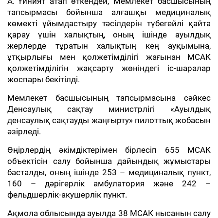
А. Ғиният атап өткендей, Мемлекет басшысының
тапсырмасы бойынша алғашқы медициналық
көмекті ұйымдастыру тәсілдерін түбегейлі қайта
қарау үшін халықтың, оның ішінде ауылдық
жерлерде тұратын халықтың кең ауқымына,
ұтқырлығы мен қолжетімділігі жағынан МСАК
қолжетімділігін жақсарту жөніндегі іс-шаралар
жоспары бекітілді.
Мемлекет басшысының тапсырмасына сәйкес
Денсаулық сақтау министрлігі «Ауылдық
денсаулық сақтауды жаңғырту» пилоттық жобасын
әзірледі.
Өңірлердің әкімдіктерімен бірлесіп 655 МСАК
объектісін салу бойынша дайындық жұмыстары
басталды, оның ішінде 253 – медициналық пункт,
160 – дәрігерлік амбулатория және 242 –
фельдшерлік-акушерлік пункт.
Ақмола облысында ауылда 38 МСАК нысанын салу