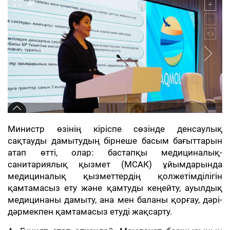
Министр өзінің кіріспе сөзінде денсаулық
сақтауды дамытудың бірнеше басым бағыттарын
атап өтті, олар: бастапқы медициналық-
санитариялық қызмет (МСАК) ұйымдарында
медициналық қызметтердің қолжетімділігін
қамтамасыз ету және қамтуды кеңейту, ауылдық
медицинаны дамыту, ана мен баланы қорғау, дәрі-
дәрмекпен қамтамасыз етуді жақсарту.