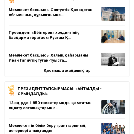
Мемлекет басшысы Солтүстік Қазақстан
облысының құрылғанына…
Президент «Бәйтерек» холдингінің
басқарма төрағасы Рустам Қ…
Мемлекет басшысы Халық қаһарманы
Иван Гапичтің туған-туыста…
Қосымша жаңалықтар
ПРЕЗИДЕНТ ТАПСЫРМАСЫ: «АЙТЫЛДЫ -
ОРЫНДАЛДЫ»
12 өңірде 1 850 төсек-орынды қамтитын
оңалту орталықтарын с…
Мемлекеттік білім беру гранттарының
иегерлері анықталды